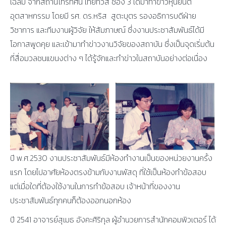
เฉลิม จากสถานีโทรทัศน์ ไทยทีวีสี ช่อง 3 ได้มาทำข่าวหุ่นยนต์
อุตสาหกรรม โดยมี รศ. ดร.หริส สูตะบุตร รองอธิการบดีฝ่าย
วิชาการ และทีมงานผู้วิจัย ให้สัมภาษณ์ ซึ่งงานประชาสัมพันธ์ได้มี
โอกาสพูดคุย และเข้ามาทำข่าวงานวิจัยของสถาบัน ซึ่งเป็นจุดเริ่มต้น
ที่สื่อมวลชนแขนงต่าง ๆ ได้รู้จักและทำข่าวในสถาบันอย่างต่อเนื่อง
ปี พ.ศ.2530 งานประชาสัมพันธ์มีห้องทำงานเป็นของหน่วยงานครั้ง
แรก โดยไปอาศัยห้องตรงข้ามกับงานพัสดุ ที่ใช้เป็นห้องทำข้อสอบ
แต่เมื่อใดที่ต้องใช้งานในการทำข้อสอบ เจ้าหน้าที่ของงาน
ประชาสัมพันธ์ทุกคนก็ต้องออกนอกห้อง
ปี 2541 อาจารย์สุเมธ อังคะศิริกุล ผู้อำนวยการสำนักคอมพิวเตอร์ ได้