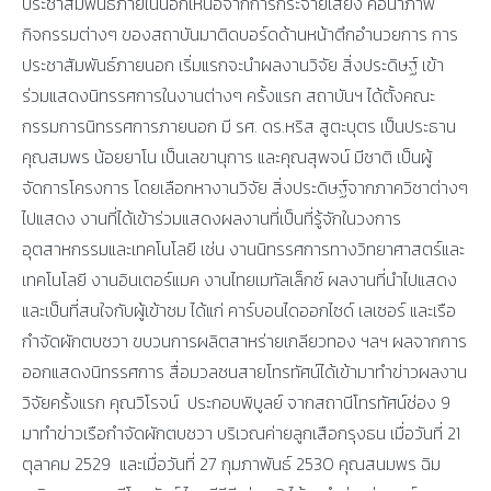
ประชาสัมพันธ์ภายในนอกเหนือจากการกระจายเสียง คือนำภาพ
กิจกรรมต่างๆ ของสถาบันมาติดบอร์ดด้านหน้าตึกอำนวยการ การ
ประชาสัมพันธ์ภายนอก เริ่มแรกจะนำผลงานวิจัย สิ่งประดิษฐ์ เข้า
ร่วมแสดงนิทรรศการในงานต่างๆ ครั้งแรก สถาบันฯ ได้ตั้งคณะ
กรรมการนิทรรศการภายนอก มี รศ. ดร.หริส สูตะบุตร เป็นประธาน
คุณสมพร น้อยยาโน เป็นเลขานุการ และคุณสุพจน์ มีชาติ เป็นผู้
จัดการโครงการ โดยเลือกหางานวิจัย สิ่งประดิษฐ์จากภาควิชาต่างๆ
ไปแสดง งานที่ได้เข้าร่วมแสดงผลงานที่เป็นที่รู้จักในวงการ
อุตสาหกรรมและเทคโนโลยี เช่น งานนิทรรศการทางวิทยาศาสตร์และ
เทคโนโลยี งานอินเตอร์แมค งานไทยเมทัลเล็กซ์ ผลงานที่นำไปแสดง
และเป็นที่สนใจกับผู้เข้าชม ได้แก่ คาร์บอนไดออกไซด์ เลเซอร์ และเรือ
กำจัดผักตบชวา ขบวนการผลิตสาหร่ายเกลียวทอง ฯลฯ ผลจากการ
ออกแสดงนิทรรศการ สื่อมวลชนสายโทรทัศน์ได้เข้ามาทำข่าวผลงาน
วิจัยครั้งแรก คุณวิโรจน์ ประกอบพิบูลย์ จากสถานีโทรทัศน์ช่อง 9
มาทำข่าวเรือกำจัดผักตบชวา บริเวณค่ายลูกเสือกรุงธน เมื่อวันที่ 21
ตุลาคม 2529 และเมื่อวันที่ 27 กุมภาพันธ์ 2530 คุณสนมพร ฉิม