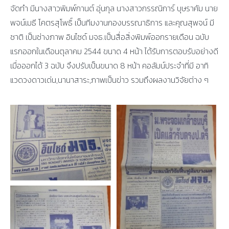
จัดทำ มีนางสาวพิมพ์กานต์ อุ่นกุล นางสาวกรรณิการ์ บุษราคัม นาย
พจน์เมธี โคตรสุโพธิ์ เป็นทีมงานกองบรรณาธิการ และคุณสุพจน์ มี
ชาติ เป็นช่างภาพ อินไซด์ มจธ.เป็นสื่อสิ่งพิมพ์ออกรายเดือน ฉบับ
แรกออกในเดือนตุลาคม 2544 ขนาด 4 หน้า ได้รับการตอบรับอย่างดี
เมื่อออกได้ 3 ฉบับ จึงปรับเป็นขนาด 8 หน้า คอลัมน์ประจำที่มี อาทิ
แวดวงดาวเด่น,นานาสาระ,ภาพเป็นข่าว รวมถึงผลงานวิจัยต่าง ๆ