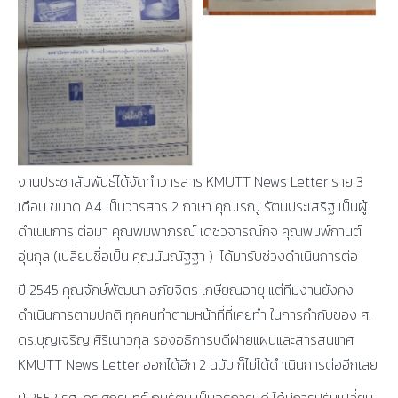
งานประชาสัมพันธ์ได้จัดทำวารสาร KMUTT News Letter ราย 3
เดือน ขนาด A4 เป็นวารสาร 2 ภาษา คุณเรณู รัตนประเสริฐ เป็นผู้
ดำเนินการ ต่อมา คุณพิมพาภรณ์ เดชวิจารณ์กิจ คุณพิมพ์กานต์
อุ่นกุล (เปลี่ยนชื่อเป็น คุณนันณัฐฐา ) ได้มารับช่วงดำเนินการต่อ
ปี 2545 คุณจักษ์พัฒนา อภัยจิตร เกษียณอายุ แต่ทีมงานยังคง
ดำเนินการตามปกติ ทุกคนทำตามหน้าที่ที่เคยทำ ในการกำกับของ ศ.
ดร.บุญเจริญ ศิริเนาวกุล รองอธิการบดีฝ่ายแผนและสารสนเทศ
KMUTT News Letter ออกได้อีก 2 ฉบับ ก็ไม่ได้ดำเนินการต่ออีกเลย
ปี 2553 รศ. ดร.ศักรินทร์ ภูมิรัตน เป็นอธิการบดี ได้มีการปรับเปลี่ยน