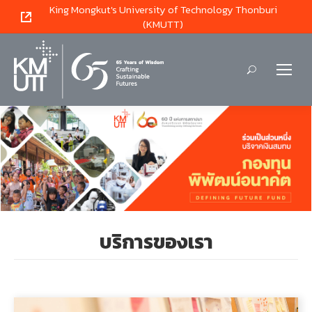
King Mongkut's University of Technology Thonburi
(KMUTT)
Search:
บริการของเรา