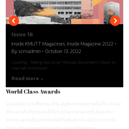
Issue 16
Inside KMUTT Magazines
,
Inside Magazine 2022
By
scmadmin
October 13, 2022
Loading… Taking too long? Reload document | Open in
new tab Download
Read more
World Class Awards
มุ่งมั่นพัฒนาการศึกษาของไทย สู่บุคคลากรคุณภาพชั้นนำระดับโลก
สร้างสรรค์นวัตกรรมจนได้รับรางวัลมากมายจากทั้งในและต่าง
ประเทศ และยังเป็นมหาวิทยาลัยที่ติดอันดับ 1 ใน 400 จากการจัด
อันดับ Time Higher Education World Rankings